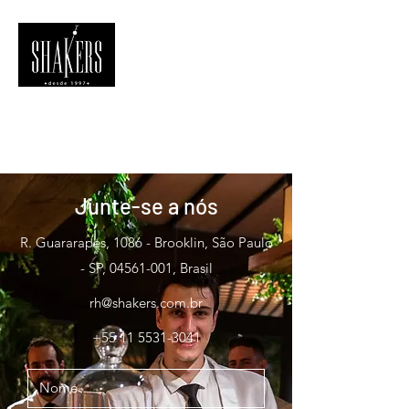
Junte-se a nós
R. Guararapes, 1086 - Brooklin, São Paulo
- SP,
04561-001
, Brasil
rh@shakers.com.br
+55 11 5531-3041