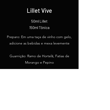
Lillet Vive
50ml Lillet
150ml Tônica
Preparo: Em uma taça de vinho com gelo,
adicione as bebidas e mexa levemente
Guarnição: Ramo de Hortelã, Fatias de
Morango e Pepino
Voltar para Coquetéis
comercial@shakers.com.br
R. Guararapes, 1086 - Brooklin, São Paulo - SP,
04561-001
, Brasil