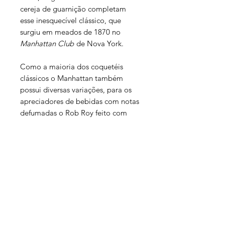
cereja de guarnição completam
esse inesquecível clássico, que
surgiu em meados de 1870 no
Manhattan Club
de Nova York.
Como a maioria dos coquetéis
clássicos o Manhattan também
possui diversas variações, para os
apreciadores de bebidas com notas
defumadas o Rob Roy feito com
Scotch Whisky ao invés do Bourbon
é excelente.
INFORMAÇÕES
ACOMPANHA MODO DE
PREPARO